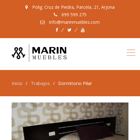
Polig. Cruz de Piedra, Parcela, 21, Arjona
699 599 275
info@marinmuebles.com
Facebook
Twitter
Youtube
Inicio
Trabajos
Dormitorio Pilar