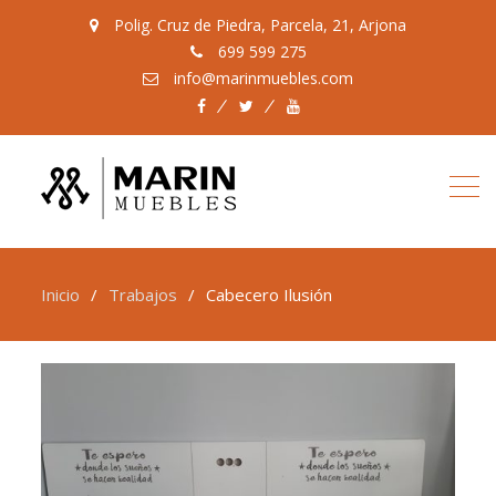
Polig. Cruz de Piedra, Parcela, 21, Arjona
699 599 275
info@marinmuebles.com
Facebook
Twitter
Youtube
Inicio
Trabajos
Cabecero Ilusión