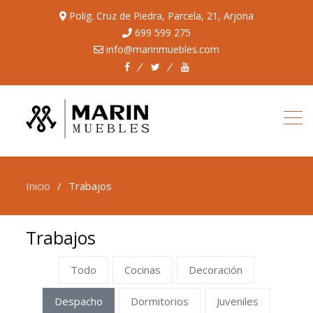
Polig. Cruz de Piedra, Parcela, 21, Arjona
699 599 275
info@marinmuebles.com
Facebook
Twitter
Youtube
Inicio
Trabajos
Trabajos
Todo
Cocinas
Decoración
Despacho
Dormitorios
Juveniles