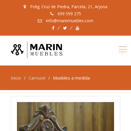
Polig. Cruz de Piedra, Parcela, 21, Arjona
699 599 275
info@marinmuebles.com
Facebook
Twitter
Youtube
Inicio
Carrusel
Muebles a medida