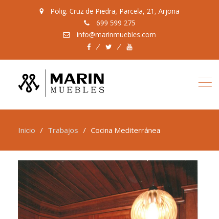
Polig. Cruz de Piedra, Parcela, 21, Arjona
699 599 275
info@marinmuebles.com
Facebook
Twitter
Youtube
Inicio
Trabajos
Cocina Mediterránea